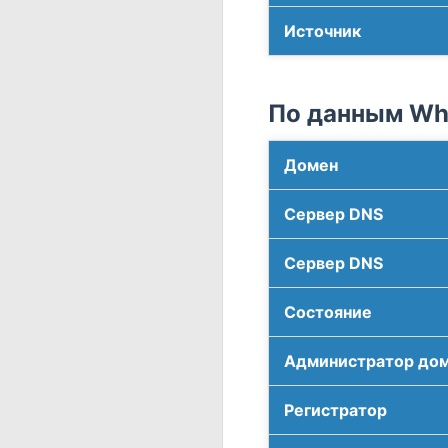
Источник
По данным Who
Домен
Сервер DNS
Сервер DNS
Соcтояние
Администратор до
Регистратор