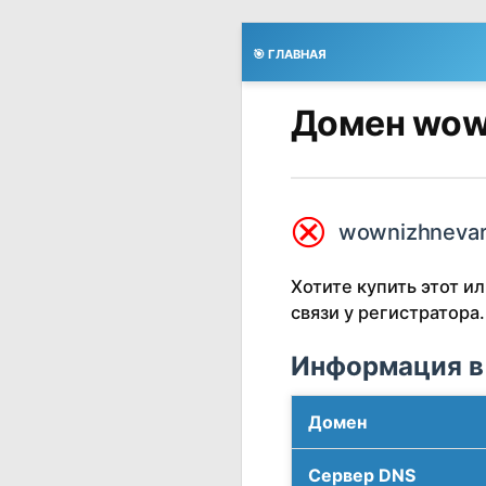
🎯 ГЛАВНАЯ
Домен wown
⮿
wownizhnevar
Хотите купить этот 
связи у регистратора.
Информация в
Домен
Сервер DNS